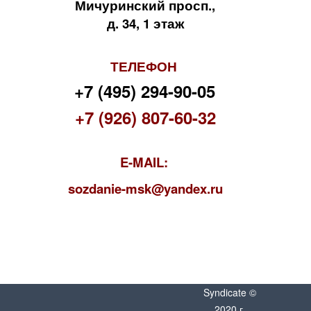
Мичуринский просп.,
д. 34, 1 этаж
ТЕЛЕФОН
+7 (495) 294-90-05
+7 (926) 807-60-32
E-MAIL:
s
ozdanie-msk@yandex.ru
Syndicate ©
2020 г.