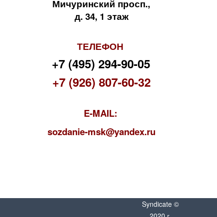
Мичуринский просп.,
д. 34, 1 этаж
ТЕЛЕФОН
+7 (495) 294-90-05
+7 (926) 807-60-32
E-MAIL:
s
ozdanie-msk@yandex.ru
Syndicate ©
2020 г.