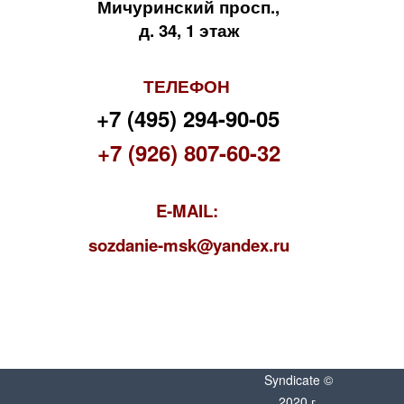
Мичуринский просп.,
д. 34, 1 этаж
ТЕЛЕФОН
+7 (495) 294-90-05
+7 (926) 807-60-32
E-MAIL:
s
ozdanie-msk@yandex.ru
Syndicate ©
2020 г.