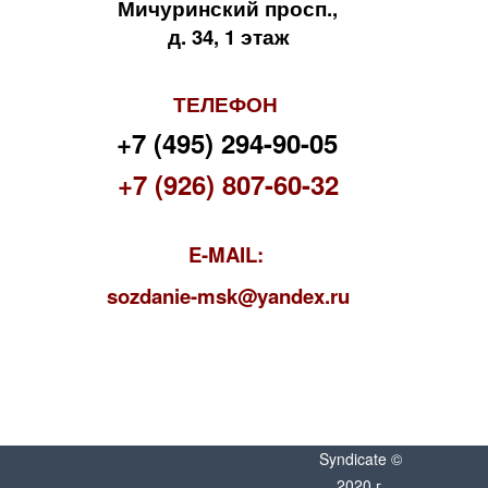
Мичуринский просп.,
д. 34, 1 этаж
ТЕЛЕФОН
+7 (495) 294-90-05
+7 (926) 807-60-32
E-MAIL:
s
ozdanie-msk@yandex.ru
Syndicate ©
2020 г.