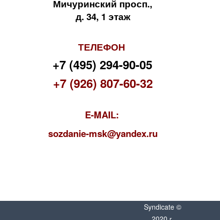
Мичуринский просп.,
д. 34, 1 этаж
ТЕЛЕФОН
+7 (495) 294-90-05
+7 (926) 807-60-32
E-MAIL:
s
ozdanie-msk@yandex.ru
Syndicate ©
2020 г.