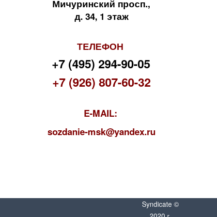
Мичуринский просп.,
д. 34, 1 этаж
ТЕЛЕФОН
+7 (495) 294-90-05
+7 (926) 807-60-32
E-MAIL:
s
ozdanie-msk@yandex.ru
Syndicate ©
2020 г.