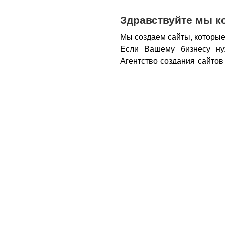
Здравствуйте мы к
Мы создаем сайты, которые
Если Вашему бизнесу ну
Агентство создания сайтов
бизнеса – открытие новы
новых каналов продаж и ко
Все это возможно при нали
из Вас деньги.
Вот почем
правильном подходе, са
грамотным продажником, 
тем, кому она действитель
заказу картинки и фотогра
стимулируют клиента прио
совокупности продающий са