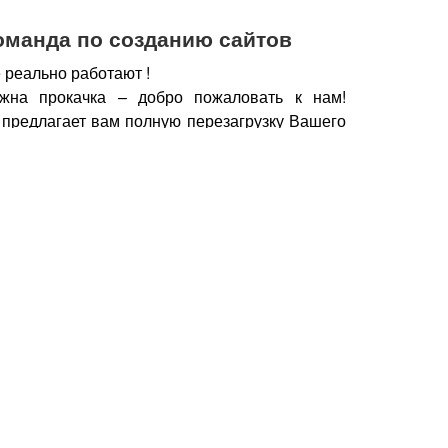
оманда по созданию сайтов
 реально работают !
жна прокачка – добро пожаловать к нам!
 предлагает вам полную перезагрузку Вашего
х рабочих горизонтов, новых поставщиков,
нечно же увеличение дохода.
чии сайта, который работает, а не выкачивает
у важно работать с профессионалами – при
йт становится дополнительным продавцом,
который предлагает Вашу продукцию только
но нужна.
Продающие тексты, побуждающие к
фии, маркетинговые хитрости, которые также
брести Ваш товар, продукцию – это и есть в
йт.