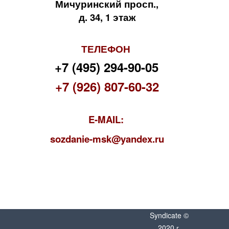
Мичуринский просп.,
д. 34, 1 этаж
ТЕЛЕФОН
+7 (495) 294-90-05
+7 (926) 807-60-32
E-MAIL:
s
ozdanie-msk@yandex.ru
Syndicate ©
2020 г.