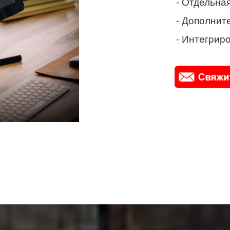
- Отдельная
- Дополнит
- Интегриро