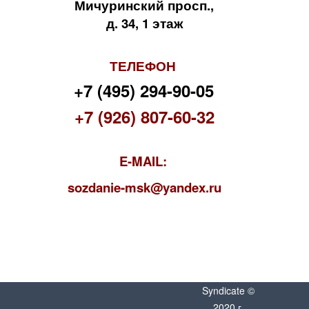
Мичуринский просп.,
д. 34, 1 этаж
ТЕЛЕФОН
+7 (495) 294-90-05
+7 (926) 807-60-32
E-MAIL:
s
ozdanie-msk@yandex.ru
Syndicate ©
2020 г.