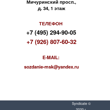
Мичуринский просп.,
д. 34, 1 этаж
ТЕЛЕФОН
+7 (495) 294-90-05
+7 (926) 807-60-32
E-MAIL:
s
ozdanie-msk@yandex.ru
Syndicate ©
2020 г.