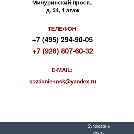
Мичуринский просп.,
д. 34, 1 этаж
ТЕЛЕФОН
+7 (495) 294-90-05
+7 (926) 807-60-32
E-MAIL:
s
ozdanie-msk@yandex.ru
Syndicate ©
2020 г.