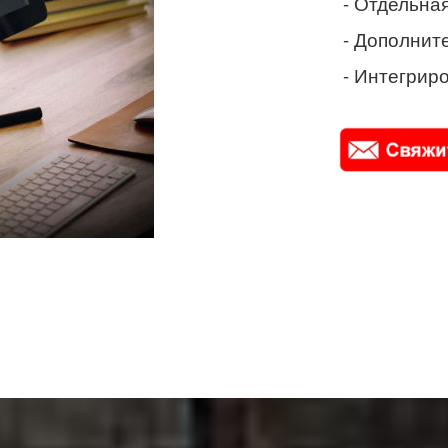
- Отдельная
- Дополнит
- Интегриро