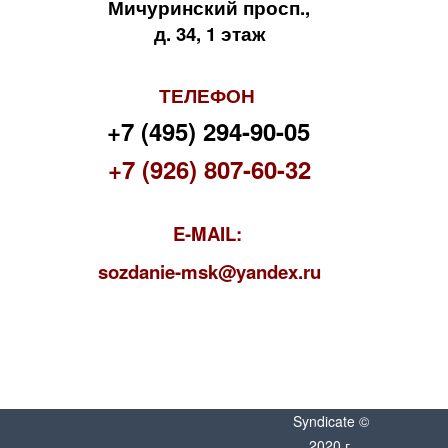
Мичуринский просп.,
д. 34, 1 этаж
ТЕЛЕФОН
+7 (495) 294-90-05
+7 (926) 807-60-32
E-MAIL:
s
ozdanie-msk@yandex.ru
Syndicate ©
2020 г.