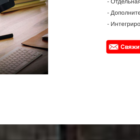
- Отдельная
- Дополнит
- Интегриро