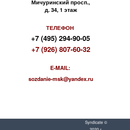
Мичуринский просп.,
д. 34, 1 этаж
ТЕЛЕФОН
+7 (495) 294-90-05
+7 (926) 807-60-32
E-MAIL:
s
ozdanie-msk@yandex.ru
Syndicate ©
2020 г.