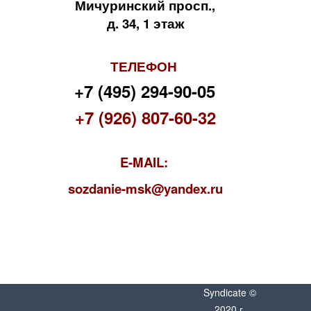
Мичуринский просп.,
д. 34, 1 этаж
ТЕЛЕФОН
+7 (495) 294-90-05
+7 (926) 807-60-32
E-MAIL:
s
ozdanie-msk@yandex.ru
Syndicate ©
2020 г.