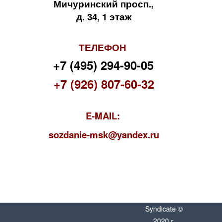
Мичуринский просп.,
д. 34, 1 этаж
ТЕЛЕФОН
+7 (495) 294-90-05
+7 (926) 807-60-32
E-MAIL:
s
ozdanie-msk@yandex.ru
Syndicate ©
2020 г.