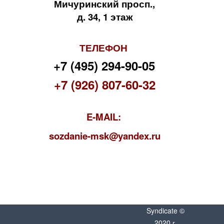
Мичуринский просп.,
д. 34, 1 этаж
ТЕЛЕФОН
+7 (495) 294-90-05
+7 (926) 807-60-32
E-MAIL:
s
ozdanie-msk@yandex.ru
Syndicate ©
2020 г.