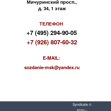
Мичуринский просп.,
д. 34, 1 этаж
ТЕЛЕФОН
+7 (495) 294-90-05
+7 (926) 807-60-32
E-MAIL:
s
ozdanie-msk@yandex.ru
Syndicate ©
2020 г.