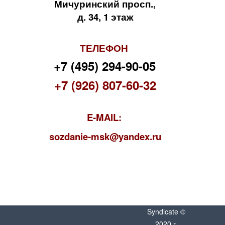
Мичуринский просп.,
д. 34, 1 этаж
ТЕЛЕФОН
+7 (495) 294-90-05
+7 (926) 807-60-32
E-MAIL:
s
ozdanie-msk@yandex.ru
Syndicate ©
2020 г.