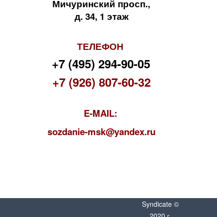
Мичуринский просп.,
д. 34, 1 этаж
ТЕЛЕФОН
+7 (495) 294-90-05
+7 (926) 807-60-32
E-MAIL:
s
ozdanie-msk@yandex.ru
Syndicate ©
2020 г.