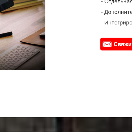
- Отдельная
- Дополнит
- Интегриро