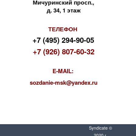
Мичуринский просп.,
д. 34, 1 этаж
ТЕЛЕФОН
+7 (495) 294-90-05
+7 (926) 807-60-32
E-MAIL:
s
ozdanie-msk@yandex.ru
Syndicate ©
2020 г.