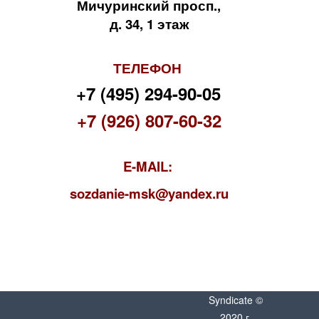
Мичуринский просп.,
д. 34, 1 этаж
ТЕЛЕФОН
+7 (495) 294-90-05
+7 (926) 807-60-32
E-MAIL:
s
ozdanie-msk@yandex.ru
Syndicate ©
2020 г.