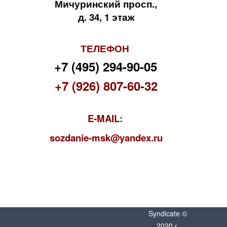
Мичуринский просп.,
д. 34, 1 этаж
ТЕЛЕФОН
+7 (495) 294-90-05
+7 (926) 807-60-32
E-MAIL:
s
ozdanie-msk@yandex.ru
Syndicate ©
2020 г.