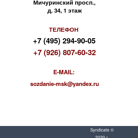
Мичуринский просп.,
д. 34, 1 этаж
ТЕЛЕФОН
+7 (495) 294-90-05
+7 (926) 807-60-32
E-MAIL:
s
ozdanie-msk@yandex.ru
Syndicate ©
2020 г.