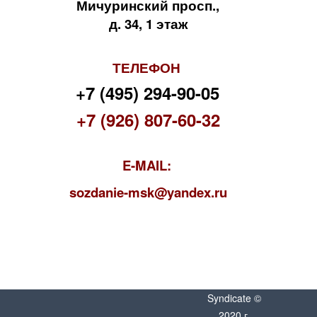
Мичуринский просп.,
д. 34, 1 этаж
ТЕЛЕФОН
+7 (495) 294-90-05
+7 (926) 807-60-32
E-MAIL:
s
ozdanie-msk@yandex.ru
Syndicate ©
2020 г.