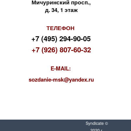
Мичуринский просп.,
д. 34, 1 этаж
ТЕЛЕФОН
+7 (495) 294-90-05
+7 (926) 807-60-32
E-MAIL:
s
ozdanie-msk@yandex.ru
Syndicate ©
2020 г.