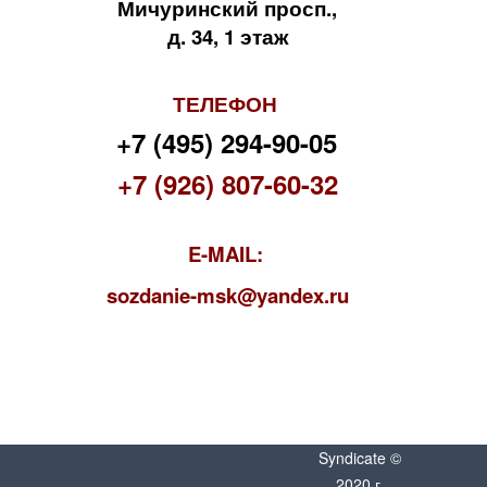
Мичуринский просп.,
д. 34, 1 этаж
ТЕЛЕФОН
+7 (495) 294-90-05
+7 (926) 807-60-32
E-MAIL:
s
ozdanie-msk@yandex.ru
Syndicate ©
2020 г.