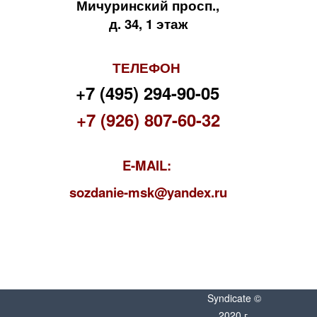
Мичуринский просп.,
д. 34, 1 этаж
ТЕЛЕФОН
+7 (495) 294-90-05
+7 (926) 807-60-32
E-MAIL:
s
ozdanie-msk@yandex.ru
Syndicate ©
2020 г.