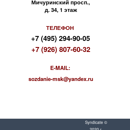
Мичуринский просп.,
д. 34, 1 этаж
ТЕЛЕФОН
+7 (495) 294-90-05
+7 (926) 807-60-32
E-MAIL:
s
ozdanie-msk@yandex.ru
Syndicate ©
2020 г.