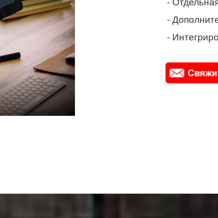
- Отдельная
- Дополнит
- Интегриро