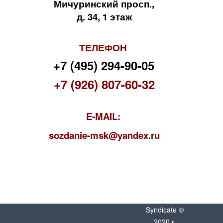
Мичуринский просп.,
д. 34, 1 этаж
ТЕЛЕФОН
+7 (495) 294-90-05
+7 (926) 807-60-32
E-MAIL:
s
ozdanie-msk@yandex.ru
Syndicate ©
2020 г.