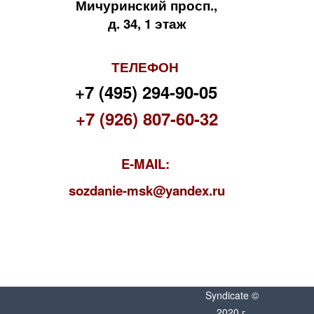
Мичуринский просп.,
д. 34, 1 этаж
ТЕЛЕФОН
+7 (495) 294-90-05
+7 (926) 807-60-32
E-MAIL:
s
ozdanie-msk@yandex.ru
Syndicate ©
2020 г.