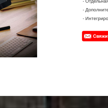
- Отдельная
- Дополнит
- Интегриро