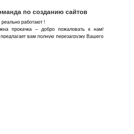
оманда по созданию сайтов
 реально работают !
жна прокачка – добро пожаловать к нам!
 предлагает вам полную перезагрузку Вашего
х рабочих горизонтов, новых поставщиков,
нечно же увеличение дохода.
чии сайта, который работает, а не выкачивает
у важно работать с профессионалами – при
йт становится дополнительным продавцом,
который предлагает Вашу продукцию только
но нужна.
Продающие тексты, побуждающие к
фии, маркетинговые хитрости, которые также
брести Ваш товар, продукцию – это и есть в
йт.