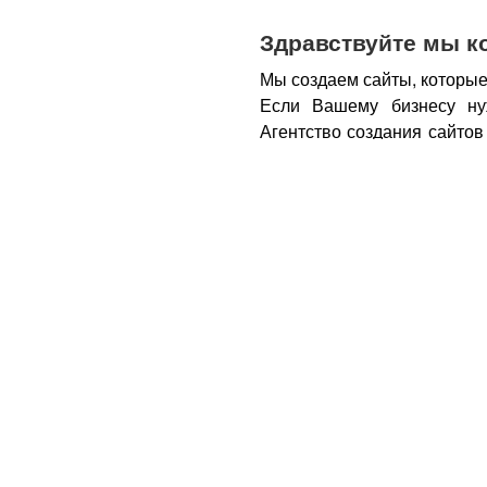
Здравствуйте мы к
Мы создаем сайты, которые
Если Вашему бизнесу ну
Агентство создания сайтов
бизнеса – открытие новы
новых каналов продаж и ко
Все это возможно при нали
из Вас деньги.
Вот почем
правильном подходе, са
грамотным продажником, 
тем, кому она действитель
заказу картинки и фотогра
стимулируют клиента прио
совокупности продающий са