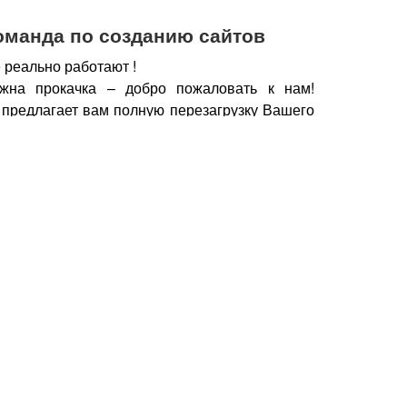
оманда по созданию сайтов
 реально работают !
жна прокачка – добро пожаловать к нам!
 предлагает вам полную перезагрузку Вашего
х рабочих горизонтов, новых поставщиков,
нечно же увеличение дохода.
чии сайта, который работает, а не выкачивает
у важно работать с профессионалами – при
йт становится дополнительным продавцом,
который предлагает Вашу продукцию только
но нужна.
Продающие тексты, побуждающие к
фии, маркетинговые хитрости, которые также
брести Ваш товар, продукцию – это и есть в
йт.