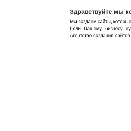
Здравствуйте мы к
Мы создаем сайты, которые
Если Вашему бизнесу ну
Агентство создания сайтов
бизнеса – открытие новы
новых каналов продаж и ко
Все это возможно при нали
из Вас деньги.
Вот почем
правильном подходе, са
грамотным продажником, 
тем, кому она действитель
заказу картинки и фотогра
стимулируют клиента прио
совокупности продающий са