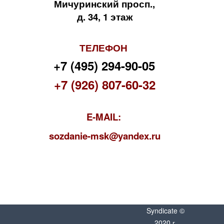
Мичуринский просп.,
д. 34, 1 этаж
ТЕЛЕФОН
+7 (495) 294-90-05
+7 (926) 807-60-32
E-MAIL:
s
ozdanie-msk@yandex.ru
Syndicate ©
2020 г.