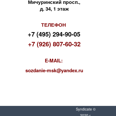
Мичуринский просп.,
д. 34, 1 этаж
ТЕЛЕФОН
+7 (495) 294-90-05
+7 (926) 807-60-32
E-MAIL:
s
ozdanie-msk@yandex.ru
Syndicate ©
2020 г.