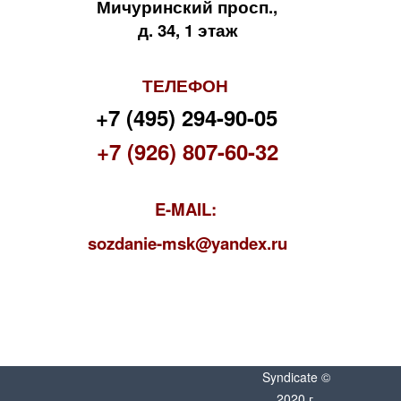
Мичуринский просп.,
д. 34, 1 этаж
ТЕЛЕФОН
+7 (495) 294-90-05
+7 (926) 807-60-32
E-MAIL:
s
ozdanie-msk@yandex.ru
Syndicate ©
2020 г.