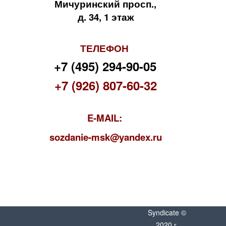
Мичуринский просп.,
д. 34, 1 этаж
ТЕЛЕФОН
+7 (495) 294-90-05
+7 (926) 807-60-32
E-MAIL:
s
ozdanie-msk@yandex.ru
Syndicate ©
2020 г.