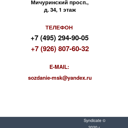
Мичуринский просп.,
д. 34, 1 этаж
ТЕЛЕФОН
+7 (495) 294-90-05
+7 (926) 807-60-32
E-MAIL:
s
ozdanie-msk@yandex.ru
Syndicate ©
2020 г.