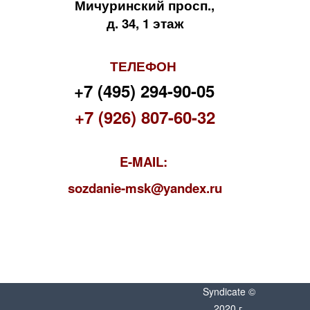
Мичуринский просп.,
д. 34, 1 этаж
ТЕЛЕФОН
+7 (495) 294-90-05
+7 (926) 807-60-32
E-MAIL:
s
ozdanie-msk@yandex.ru
Syndicate ©
2020 г.