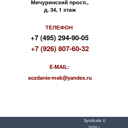
Мичуринский просп.,
д. 34, 1 этаж
ТЕЛЕФОН
+7 (495) 294-90-05
+7 (926) 807-60-32
E-MAIL:
s
ozdanie-msk@yandex.ru
Syndicate ©
2020 г.