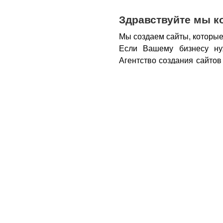
Здравствуйте мы к
Мы создаем сайты, которые
Если Вашему бизнесу ну
Агентство создания сайтов
бизнеса – открытие новы
новых каналов продаж и ко
Все это возможно при нали
из Вас деньги.
Вот почем
правильном подходе, са
грамотным продажником, 
тем, кому она действитель
заказу картинки и фотогра
стимулируют клиента прио
совокупности продающий са