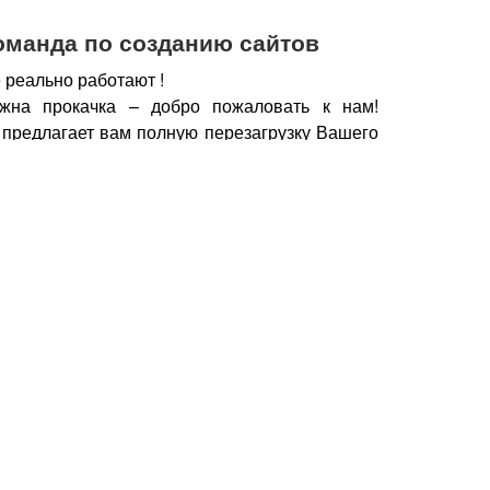
оманда по созданию сайтов
 реально работают !
жна прокачка – добро пожаловать к нам!
 предлагает вам полную перезагрузку Вашего
х рабочих горизонтов, новых поставщиков,
нечно же увеличение дохода.
чии сайта, который работает, а не выкачивает
у важно работать с профессионалами – при
йт становится дополнительным продавцом,
который предлагает Вашу продукцию только
но нужна.
Продающие тексты, побуждающие к
фии, маркетинговые хитрости, которые также
брести Ваш товар, продукцию – это и есть в
йт.