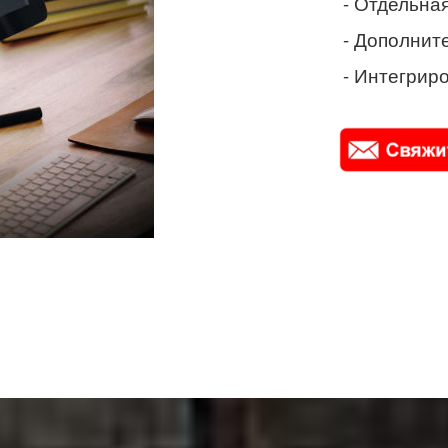
- Отдельная
- Дополнит
- Интегриро