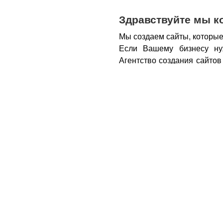
Здравствуйте мы к
Мы создаем сайты, которые
Если Вашему бизнесу ну
Агентство создания сайтов
бизнеса – открытие новы
новых каналов продаж и ко
Все это возможно при нали
из Вас деньги.
Вот почем
правильном подходе, са
грамотным продажником, 
тем, кому она действитель
заказу картинки и фотогра
стимулируют клиента прио
совокупности продающий са