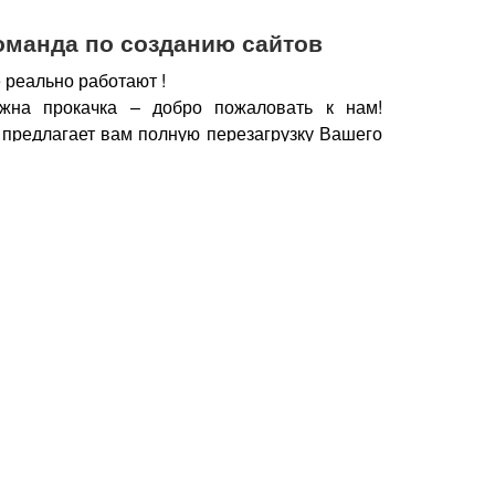
оманда по созданию сайтов
 реально работают !
жна прокачка – добро пожаловать к нам!
 предлагает вам полную перезагрузку Вашего
х рабочих горизонтов, новых поставщиков,
нечно же увеличение дохода.
чии сайта, который работает, а не выкачивает
у важно работать с профессионалами – при
йт становится дополнительным продавцом,
который предлагает Вашу продукцию только
но нужна.
Продающие тексты, побуждающие к
фии, маркетинговые хитрости, которые также
брести Ваш товар, продукцию – это и есть в
йт.