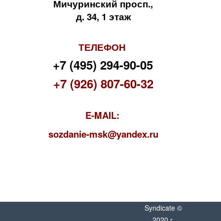
Мичуринский просп.,
д. 34, 1 этаж
ТЕЛЕФОН
+7 (495) 294-90-05
+7 (926) 807-60-32
E-MAIL:
s
ozdanie-msk@yandex.ru
Syndicate ©
2020 г.