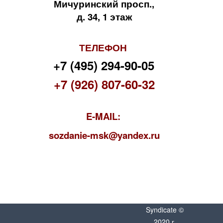
Мичуринский просп.,
д. 34, 1 этаж
ТЕЛЕФОН
+7 (495) 294-90-05
+7 (926) 807-60-32
E-MAIL:
s
ozdanie-msk@yandex.ru
Syndicate ©
2020 г.